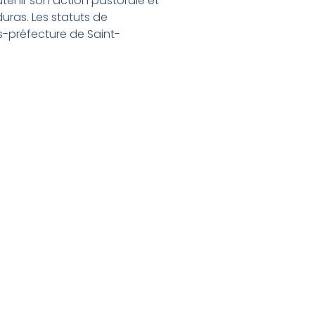
utenir son action pastorale et
ras. Les statuts de
s-préfecture de Saint-